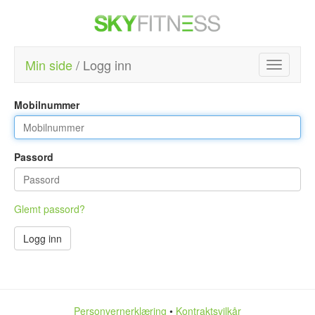
Min side
/ Logg inn
Toggle
navigatio
Mobilnummer
Passord
Glemt passord?
Logg inn
Personvernerklæring
•
Kontraktsvilkår